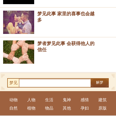
梦见此事 家里的喜事也会越
多
梦者梦见此事 会获得他人的
信任
梦见
解梦
动物
人物
生活
鬼神
感情
建筑
自然
植物
物品
其他
孕妇
原版