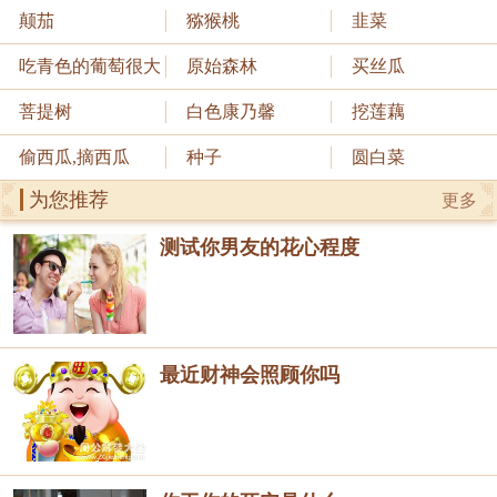
颠茄
猕猴桃
韭菜
吃青色的葡萄很大
原始森林
买丝瓜
菩提树
白色康乃馨
挖莲藕
偷西瓜,摘西瓜
种子
圆白菜
为您推荐
更多
测试你男友的花心程度
最近财神会照顾你吗