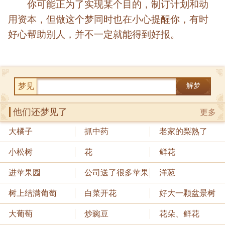
你可能正为了实现某个目的，制订计划和动
用资本，但做这个梦同时也在小心提醒你，有时
好心帮助别人，并不一定就能得到好报。
梦见
解梦
他们还梦见了
更多
大橘子
抓中药
老家的梨熟了
小松树
花
鲜花
进苹果园
公司送了很多苹果
洋葱
树上结满葡萄
白菜开花
好大一颗盆景树
大葡萄
炒豌豆
花朵、鲜花