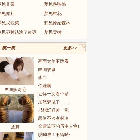
梦见韭菜
梦见猕猴桃
梦见颠茄
梦见棉花
梦见买包菜
梦见原始森林
梦见枣树结满了红枣
梦见卖树
笑一笑
更多>>
画面太美不敢看
民间故事
李白
你妹啊
民间多奇葩
让你一次看个够
居然梦见了……
只想好好睡一觉
颜值不够身材凑
金庸笔下的历史人物1
尬舞
哎呦喂！不错呦··