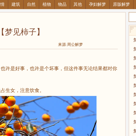
感情
建筑
自然
植物
物品
其他
孕妇解梦
原版解梦
【梦见柿子】
来源:周公解梦
也许是好事，也许是个坏事，但这件事无论结果都对你
占生女，注意饮食。