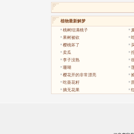
植物最新解梦
桃树结满桃子
果树被砍
樱桃坏了
卖瓜
李子没熟
珊瑚
樱花开的非常漂亮
吃葵花籽
摘无花果