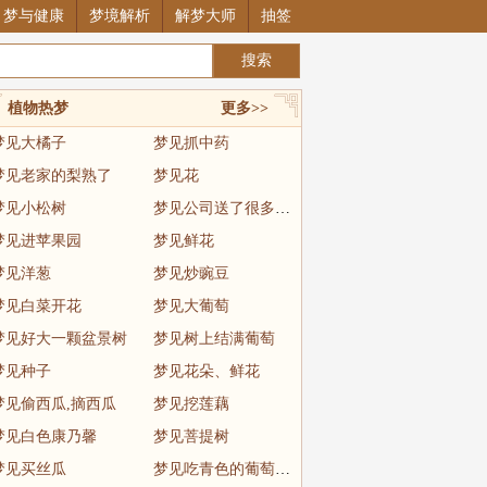
梦与健康
梦境解析
解梦大师
抽签
植物热梦
更多>>
梦见大橘子
梦见抓中药
梦见老家的梨熟了
梦见花
梦见小松树
梦见公司送了很多苹果
梦见进苹果园
梦见鲜花
梦见洋葱
梦见炒豌豆
梦见白菜开花
梦见大葡萄
梦见好大一颗盆景树
梦见树上结满葡萄
梦见种子
梦见花朵、鲜花
梦见偷西瓜,摘西瓜
梦见挖莲藕
梦见白色康乃馨
梦见菩提树
梦见买丝瓜
梦见吃青色的葡萄很大