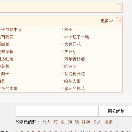
更多>>
麦子成熟丰收
柿子
吃芍药花
柿子烂了一地
买白菜
大树开花
挖韭菜根
买豆芽
很多红薯
万年青枯萎
莲花藕
吃波萝
捡梨子
菩提树开花
茴香
给别人梨
红色的水果
盛开的桃花
经常做的梦：
死人
蛇
鱼
狗
钱
怀孕
杀人
结婚