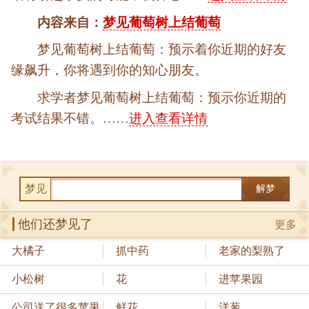
内容来自：
梦见葡萄树上结葡萄
梦见葡萄树上结葡萄：预示着你近期的好友
缘飙升，你将遇到你的知心朋友。
求学者梦见葡萄树上结葡萄：预示你近期的
考试结果不错。……
进入查看详情
梦见
解梦
他们还梦见了
更多
大橘子
抓中药
老家的梨熟了
小松树
花
进苹果园
公司送了很多苹果
鲜花
洋葱