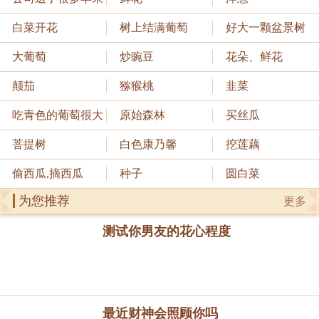
白菜开花
树上结满葡萄
好大一颗盆景树
大葡萄
炒豌豆
花朵、鲜花
颠茄
猕猴桃
韭菜
吃青色的葡萄很大
原始森林
买丝瓜
菩提树
白色康乃馨
挖莲藕
偷西瓜,摘西瓜
种子
圆白菜
为您推荐
更多
测试你男友的花心程度
最近财神会照顾你吗