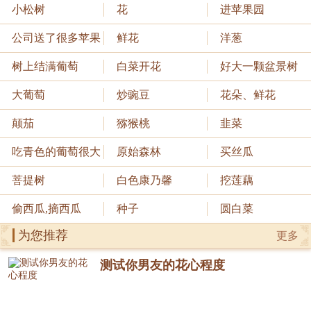
小松树
花
进苹果园
公司送了很多苹果
鲜花
洋葱
树上结满葡萄
白菜开花
好大一颗盆景树
大葡萄
炒豌豆
花朵、鲜花
颠茄
猕猴桃
韭菜
吃青色的葡萄很大
原始森林
买丝瓜
菩提树
白色康乃馨
挖莲藕
偷西瓜,摘西瓜
种子
圆白菜
为您推荐
更多
测试你男友的花心程度