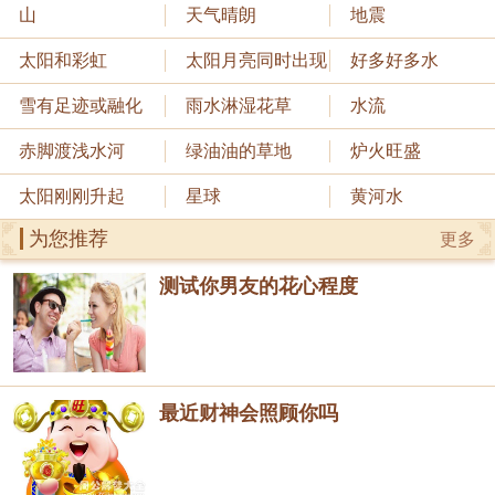
山
天气晴朗
地震
太阳和彩虹
太阳月亮同时出现
好多好多水
雪有足迹或融化
雨水淋湿花草
水流
赤脚渡浅水河
绿油油的草地
炉火旺盛
太阳刚刚升起
星球
黄河水
为您推荐
更多
测试你男友的花心程度
最近财神会照顾你吗