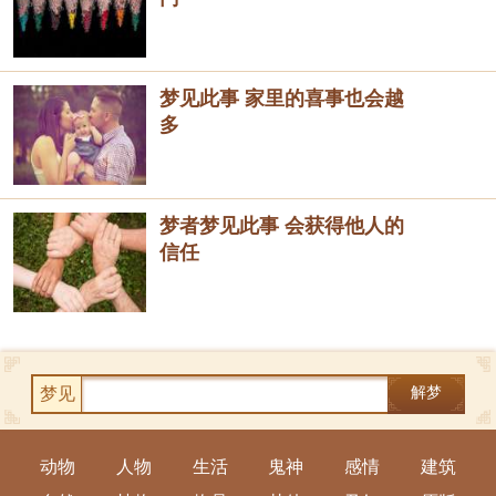
梦见此事 家里的喜事也会越
多
梦者梦见此事 会获得他人的
信任
梦见
解梦
动物
人物
生活
鬼神
感情
建筑