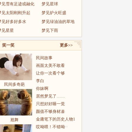
梦见雪有足迹或融化
梦见星球
梦见太阳刚刚升起
梦见炉火旺盛
梦见好多好多水
梦见绿油油的草地
梦见星星
梦见下雨
笑一笑
更多>>
民间故事
画面太美不敢看
让你一次看个够
李白
民间多奇葩
你妹啊
居然梦见了……
只想好好睡一觉
颜值不够身材凑
金庸笔下的历史人物1
尬舞
哎呦喂！不错呦··