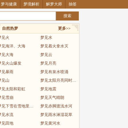
梦与健康
梦境解析
解梦大师
抽签
自然热梦
更多>>
梦见火
梦见水
梦见海洋、大海
梦见着火拿水灭
梦见大海
梦见云
梦见火山爆发
梦见月亮
梦见暴雨
梦见有泉水喷涌
梦见山
梦见太阳月亮同时出现
梦见太阳和彩虹
梦见地震
梦见雪崩
梦见天气晴朗
梦见下雪在雪地里玩耍
梦见赤脚渡浅水河
梦见水流
梦见雨水淋湿花草
梦见田地
梦见黄河水