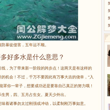
防暴徒侵害，五年运不顺。
好多水是什么意思？
线，为了带来新一阶段的跨步点！这两天是有这样的
新的机会！不过，千万不要因此有万事大吉的侥幸，“入
可能罩你一辈子，想要成功还是要靠自己真正的努力哦！
生男，四、五月占生女。夏天少外出。
味着诸事勿太过刚强或冲动，以柔制刚万事如意。