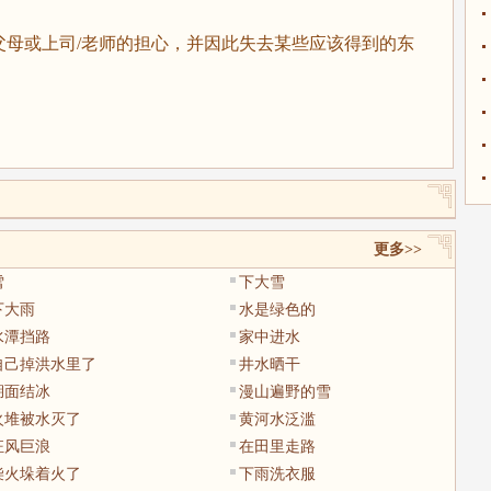
或上司/老师的担心，并因此失去某些应该得到的东
更多>>
雪
下大雪
下大雨
水是绿色的
水潭挡路
家中进水
自己掉洪水里了
井水晒干
湖面结冰
漫山遍野的雪
火堆被水灭了
黄河水泛滥
狂风巨浪
在田里走路
柴火垛着火了
下雨洗衣服