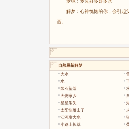
梦境：梦见好多好多水
解梦：心神恍惚的你，会引起父母
西。
自然最新解梦
大水
水
陨石坠落
火烧家乡
星星消失
太阳快落山了
江河发大水
小路上长草