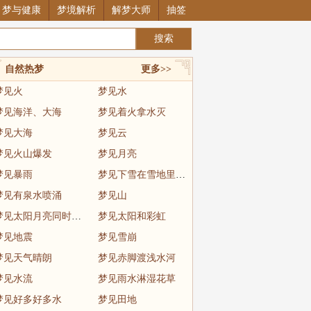
梦与健康
梦境解析
解梦大师
抽签
自然热梦
更多>>
梦见火
梦见水
梦见海洋、大海
梦见着火拿水灭
梦见大海
梦见云
梦见火山爆发
梦见月亮
梦见暴雨
梦见下雪在雪地里玩耍
梦见有泉水喷涌
梦见山
梦见太阳月亮同时出现
梦见太阳和彩虹
梦见地震
梦见雪崩
梦见天气晴朗
梦见赤脚渡浅水河
梦见水流
梦见雨水淋湿花草
梦见好多好多水
梦见田地