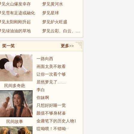
梦见火山爆发幸存
梦见黄河水
梦见雪有足迹或融化
梦见星球
梦见太阳刚刚升起
梦见炉火旺盛
梦见绿油油的草地
梦见云彩、白云、乌云
笑一笑
更多>>
一路向西
画面太美不敢看
让你一次看个够
居然梦见了……
民间多奇葩
李白
你妹啊
只想好好睡一觉
颜值不够身材凑
金庸笔下的历史人物1
民间故事
哎呦喂！不错呦··