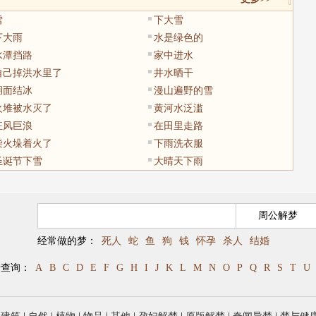
雪
下大雪
下大雨
水是绿色的
水潭挡路
家中进水
自己掉洪水里了
井水晒干
湖面结冰
漫山遍野的雪
火堆被水灭了
黄河水泛滥
狂风巨浪
在田里走路
柴火垛着火了
下雨洗衣服
圣诞节下雪
大晴天下雨
经常做的梦：
死人
蛇
鱼
狗
钱
怀孕
杀人
结婚
母查询：
A
B
C
D
E
F
G
H
I
J
K
L
M
N
O
P
Q
R
S
T
U