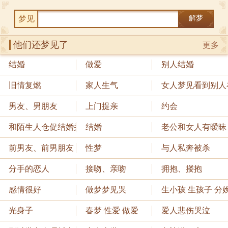
梦见
解梦
他们还梦见了
更多
结婚
做爱
别人结婚
旧情复燃
家人生气
女人梦见看到别人
男友、男朋友
上门提亲
约会
和陌生人仓促结婚并悔婚
结婚
老公和女人有暧昧
前男友、前男朋友
性梦
与人私奔被杀
分手的恋人
接吻、亲吻
拥抱、搂抱
感情很好
做梦梦见哭
生小孩 生孩子 分
光身子
春梦 性爱 做爱
爱人悲伤哭泣