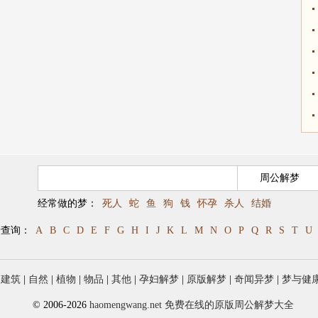
经常做的梦：
死人
蛇
鱼
狗
钱
怀孕
杀人
结婚
母查询：
A
B
C
D
E
F
G
H
I
J
K
L
M
N
O
P
Q
R
S
T
U
|
建筑
|
自然
|
植物
|
物品
|
其他
|
孕妇解梦
|
原版解梦
|
奇闻异梦
|
梦与健
© 2006-2026
haomengwang.net 免费在线的原版周公解梦大全