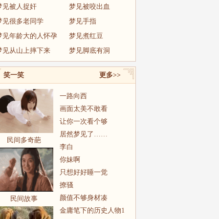
梦见被人捉奸
梦见被咬出血
梦见很多老同学
梦见手指
梦见年龄大的人怀孕
梦见煮红豆
梦见从山上摔下来
梦见脚底有洞
笑一笑
更多>>
一路向西
画面太美不敢看
让你一次看个够
居然梦见了……
民间多奇葩
李白
你妹啊
只想好好睡一觉
撩骚
颜值不够身材凑
民间故事
金庸笔下的历史人物1