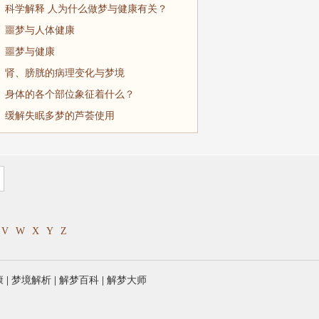
科学解释 人为什么做梦与健康有关？
噩梦与人体健康
噩梦与健康
肾、膀胱的病理变化与梦境
身体的各个部位象征着什么？
缓解失眠多梦的芦荟使用
V
W
X
Y
Z
康
|
梦境解析
|
解梦百科
|
解梦大师