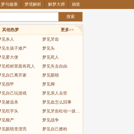
梦与健康
梦境解析
解梦大师
抽签
其他热梦
更多>>
梦见杀人
梦见牙齿
梦见生孩子难产
梦见头
梦见要大便
梦见死人
梦见棺材里面有死人
梦见失去自由
梦见自己离开家
梦见眼睛
梦见指甲
梦见脚
梦见自己玩游戏
梦见亲人去世
梦见被追杀
梦见血怎么回事
梦见吃芋头
梦见牙齿松动一拔就掉
梦见顺产
梦见战争
梦见眼睛变漂亮
梦见自己擦粉