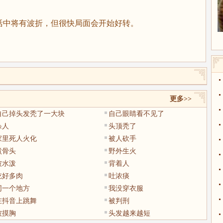
中将有波折，但很快局面会开始好转。
更多>>
自己掉头发秃了一大块
自己眼睛看不见了
杀人
头顶秃了
家里死人火化
被人砍手
煮骨头
野外生火
被水泼
背着人
吃好多肉
吐浓痰
同一个地方
我没穿衣服
在抖音上跳舞
被判刑
被摸胸
头发越来越短