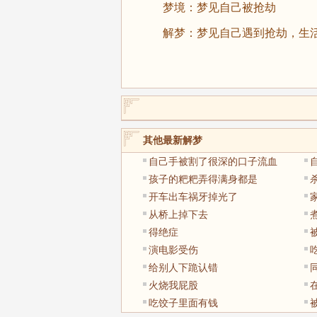
梦境：梦见自己被抢劫
解梦：梦见自己遇到抢劫，生活
其他最新解梦
自己手被割了很深的口子流血
孩子的粑粑弄得满身都是
开车出车祸牙掉光了
从桥上掉下去
得绝症
演电影受伤
给别人下跪认错
火烧我屁股
吃饺子里面有钱