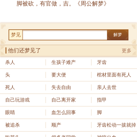
脚被砍，有官做，吉。《周公解梦》
梦见
解梦
他们还梦见了
更多
杀人
生孩子难产
牙齿
头
要大便
棺材里面有死人
死人
失去自由
亲人去世
自己玩游戏
自己离开家
指甲
眼睛
血怎么回事
脚
被追杀
顺产
牙齿松动一拔就掉