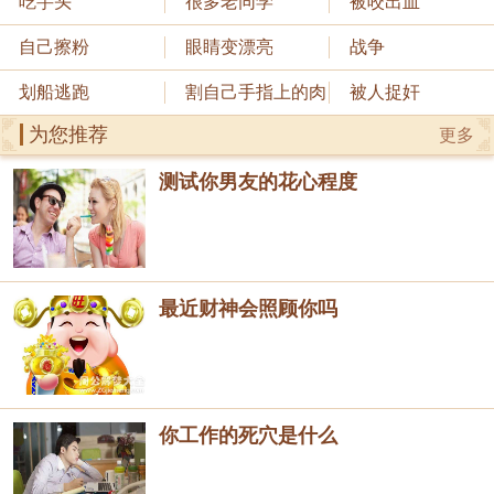
吃芋头
很多老同学
被咬出血
自己擦粉
眼睛变漂亮
战争
划船逃跑
割自己手指上的肉
被人捉奸
为您推荐
更多
测试你男友的花心程度
最近财神会照顾你吗
你工作的死穴是什么