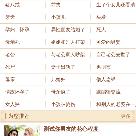
猪八戒
前夫
生了个女儿还看清
牙齿
小孩儿
头发
孕妇、怀孕
异性朋友结婚了
死人
母亲死
姐姐和别人打架
可爱的男婴
老公
与老公家人吵架
自己老公去世了
死尸
妻子出轨了
男朋友
母亲
儿媳妇
僧人念经
情敌怀孕了
母亲疯了
跟编辑交流
女人哭
小孩被烫伤
和别人的老婆在一
为您推荐
更多
测试你男友的花心程度