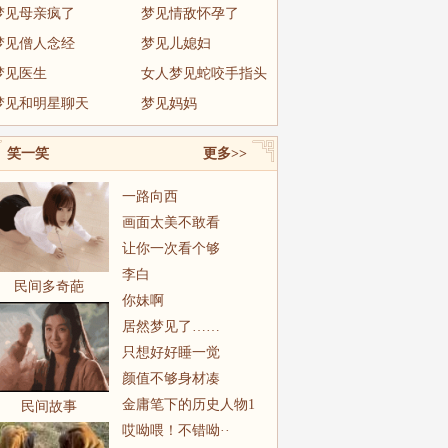
梦见母亲疯了
梦见情敌怀孕了
梦见僧人念经
梦见儿媳妇
梦见医生
女人梦见蛇咬手指头
梦见和明星聊天
梦见妈妈
笑一笑
更多>>
一路向西
画面太美不敢看
让你一次看个够
李白
民间多奇葩
你妹啊
居然梦见了……
只想好好睡一觉
颜值不够身材凑
金庸笔下的历史人物1
民间故事
哎呦喂！不错呦··