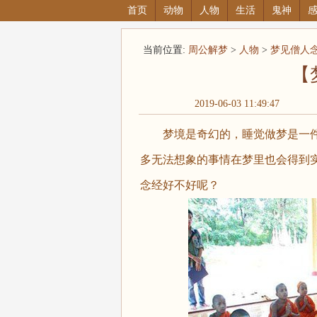
首页
动物
人物
生活
鬼神
当前位置:
周公解梦
>
人物
>
梦见僧人
【
2019-06-03 11:49:47
梦境是奇幻的，睡觉做梦是一件
多无法想象的事情在梦里也会得到
念经好不好呢？