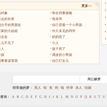
更多>>
搞对象
和女同事接吻
死去的长辈
母亲哭
刚分手的男朋友
自己背着一个小男孩
婆家的大姑姐
许久未见的同学
前女友
奶奶死了
女儿不见了
小人
女人
孩子死了
小孩
调皮的小男孩
同事要谋害我
自己打女儿
经常做的梦：
死人
蛇
鱼
狗
钱
怀孕
杀人
结婚
母查询：
A
B
C
D
E
F
G
H
I
J
K
L
M
N
O
P
Q
R
S
T
U