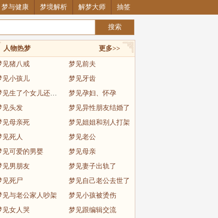
梦与健康
梦境解析
解梦大师
抽签
人物热梦
更多>>
梦见猪八戒
梦见前夫
梦见小孩儿
梦见牙齿
梦见生了个女儿还看清了长相
梦见孕妇、怀孕
梦见头发
梦见异性朋友结婚了
梦见母亲死
梦见姐姐和别人打架
梦见死人
梦见老公
梦见可爱的男婴
梦见母亲
梦见男朋友
梦见妻子出轨了
梦见死尸
梦见自己老公去世了
梦见与老公家人吵架
梦见小孩被烫伤
梦见女人哭
梦见跟编辑交流