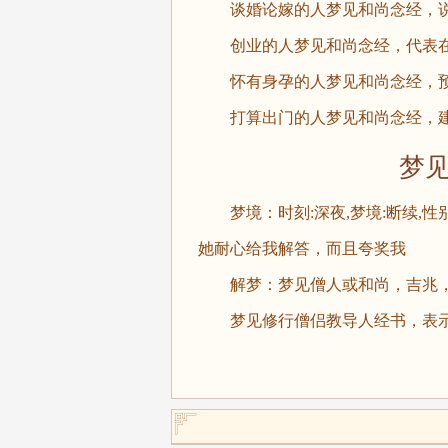
谈婚论嫁的人梦见和尚念经，说
创业的人梦见和尚念经，代表在
怀有身孕的人梦见和尚念经，预
打算出门的人梦见和尚念经，建
梦见僧
梦境：时刻:深夜,梦境:断续,性
她耐心给我解答，而且夸奖我
解梦：梦见僧人或和尚，吉兆，
梦见修行僧侣教导人经书，表示