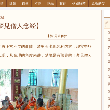
感情
建筑
自然
植物
物品
其他
孕妇解梦
原版解梦
念经
梦见僧人念经】
来源:周公解梦
再正常不过的事情，梦里会出现各种内容，现实中很
实现，从命理的角度来讲，梦境是有预兆的！梦见僧人