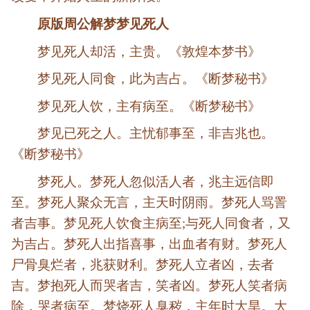
原版周公解梦梦见死人
梦见死人却活，主贵。《敦煌本梦书》
梦见死人同食，此为吉占。《断梦秘书》
梦见死人饮，主有病至。《断梦秘书》
梦见已死之人。主忧郁事至，非吉兆也。
《断梦秘书》
梦死人。梦死人忽似活人者，兆主远信即
至。梦死人聚众无言，主天时阴雨。梦死人骂詈
者吉事。梦见死人饮食主病至;与死人同食者，又
为吉占。梦死人出指喜事，出血者有财。梦死人
尸骨臭烂者，兆获财利。梦死人立者凶，去者
吉。梦抱死人而哭者吉，笑者凶。梦死人笑者病
除，哭者病至。梦烧死人臭秽，主年时大旱。大