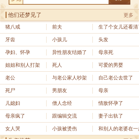
他们还梦见了
更多
猪八戒
前夫
生了个女儿还看清
牙齿
小孩儿
头发
孕妇、怀孕
异性朋友结婚了
母亲死
姐姐和别人打架
死人
可爱的男婴
老公
与老公家人吵架
自己老公去世了
死尸
男朋友
母亲
儿媳妇
僧人念经
情敌怀孕了
母亲疯了
跟编辑交流
妻子出轨了
女人哭
小孩被烫伤
和别人的老婆在一