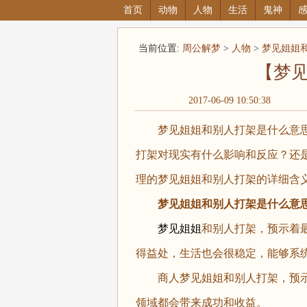
首页
动物
人物
生活
鬼神
当前位置:
周公解梦
>
人物
>
梦见姐姐
【梦
2017-06-09 10:50:38
梦见姐姐和别人打架是什么意思
打架对现实有什么影响和反应？还
理的梦见姐姐和别人打架的详细含
梦见姐姐和别人打架是什么意
梦见姐姐
和别人打架，预示着
得益处，生活也会很稳定，能够系
商人梦见姐姐和别人打架，预示
领域都会带来成功和收益。