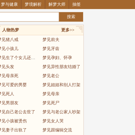
梦与健康
梦境解析
解梦大师
抽签
人物热梦
更多>>
梦见猪八戒
梦见前夫
梦见小孩儿
梦见牙齿
梦见生了个女儿还看清了长相
梦见孕妇、怀孕
梦见头发
梦见异性朋友结婚了
梦见母亲死
梦见老公
梦见可爱的男婴
梦见姐姐和别人打架
梦见死人
梦见母亲
梦见男朋友
梦见死尸
梦见自己老公去世了
梦见与老公家人吵架
梦见小孩被烫伤
梦见女人哭
梦见妻子出轨了
梦见跟编辑交流