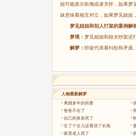
姐可能表示欺侮或者关怀，如果梦
妹意味着相互对立，如果梦见姐姐
梦见姐姐和别人打架的案例解
梦境：
梦见姐姐和姐夫吵架还
解梦：
吵架代表着纠纷和矛盾
人物最新解梦
离婚多年的前妻
爸爸不在了
自己的舅舅死了
生了个女儿还看清了长相
家里老人死了