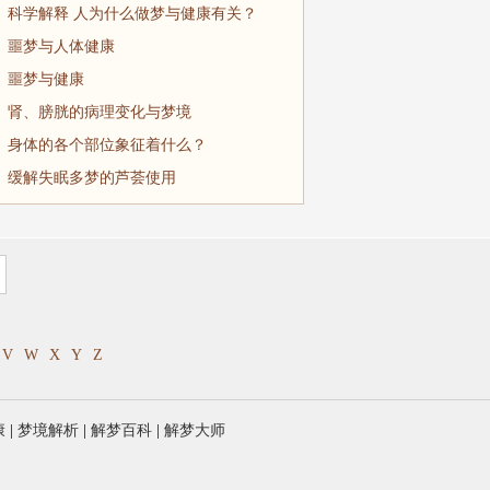
科学解释 人为什么做梦与健康有关？
噩梦与人体健康
噩梦与健康
肾、膀胱的病理变化与梦境
身体的各个部位象征着什么？
缓解失眠多梦的芦荟使用
V
W
X
Y
Z
康
|
梦境解析
|
解梦百科
|
解梦大师