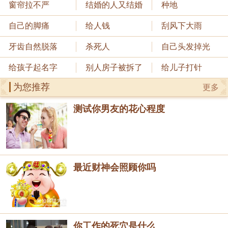
窗帘拉不严
结婚的人又结婚
种地
自己的脚痛
给人钱
刮风下大雨
牙齿自然脱落
杀死人
自己头发掉光
给孩子起名字
别人房子被拆了
给儿子打针
为您推荐
更多
测试你男友的花心程度
最近财神会照顾你吗
你工作的死穴是什么