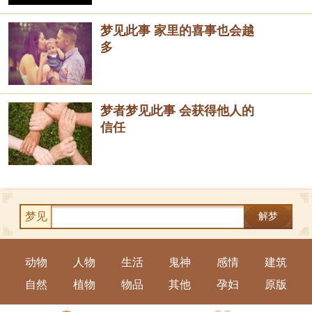
梦见此事 家里的喜事也会越
多
梦者梦见此事 会获得他人的
信任
梦见
解梦
动物
人物
生活
鬼神
感情
建筑
自然
植物
物品
其他
孕妇
原版