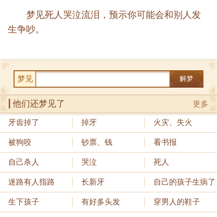
梦见死人哭泣流泪，预示你可能会和别人发
生争吵。
梦见
解梦
他们还梦见了
更多
牙齿掉了
掉牙
火灾、失火
被狗咬
钞票、钱
看书报
自己杀人
哭泣
死人
迷路有人指路
长新牙
自己的孩子生病了
生下孩子
有好多头发
穿男人的鞋子