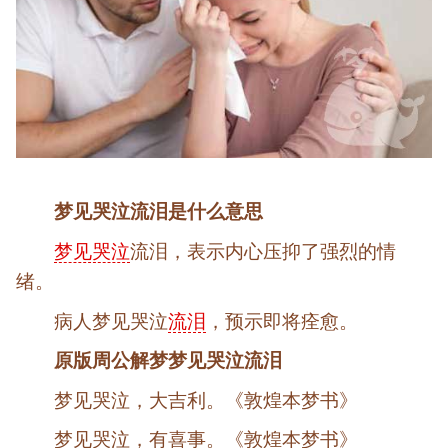
梦见哭泣流泪是什么意思
梦见哭泣
流泪，表示内心压抑了强烈的情
绪。
病人梦见哭泣
流泪
，预示即将痊愈。
原版周公解梦梦见哭泣流泪
梦见哭泣，大吉利。《敦煌本梦书》
梦见哭泣，有喜事。《敦煌本梦书》