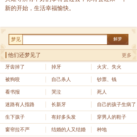
新的开始，生活幸福愉快。
梦见
解梦
他们还梦见了
更多
牙齿掉了
掉牙
火灾、失火
被狗咬
自己杀人
钞票、钱
看书报
哭泣
死人
迷路有人指路
长新牙
自己的孩子生病了
生下孩子
有好多头发
穿男人的鞋子
窗帘拉不严
结婚的人又结婚
种地