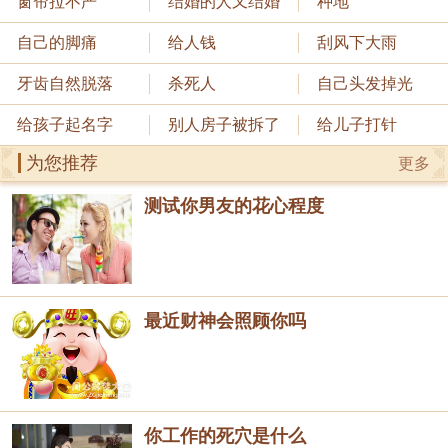
窗帘拉不严
结婚的人又结婚
种地
自己的脚痛
给人钱
刮风下大雨
牙齿自然脱落
杀死人
自己头发掉光
给孩子起名字
别人房子被拆了
给儿子打针
为您推荐
更多
测试你男友的花心程度
最近财神会照顾你吗
你工作的死穴是什么