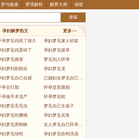
梦与健康
梦境解析
解梦大师
抽签
孕妇解梦热文
更多>>
怀孕梦见鸡死了很久
孕妇梦见家人吵架
孕妇梦见鸡蛋碎了
孕妇梦见拔草
孕妇梦见摘菜
梦见别人怀孕
孕妇梦到割稻谷
孕妇梦见龙
孕妇梦见自己拉屎
已婚妇女梦见自己怀孕快生了
怀孕去打胎
怀孕是双胞胎
怀孕做手术流产
怀孕梦见蛇
孕妇梦见毛毛虫
梦见自己生孩子
孕妇梦见吃樱桃
孕妇梦见买鱼
孕妇梦见黑蜘蛛
女人梦见自己怀孕见红
孕妇梦见绿蛇
孕妇梦见给狗洗澡