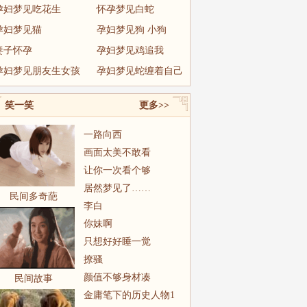
孕妇梦见吃花生
怀孕梦见白蛇
孕妇梦见猫
孕妇梦见狗 小狗
妻子怀孕
孕妇梦见鸡追我
孕妇梦见朋友生女孩
孕妇梦见蛇缠着自己
笑一笑
更多>>
一路向西
画面太美不敢看
让你一次看个够
居然梦见了……
民间多奇葩
李白
你妹啊
只想好好睡一觉
撩骚
颜值不够身材凑
民间故事
金庸笔下的历史人物1