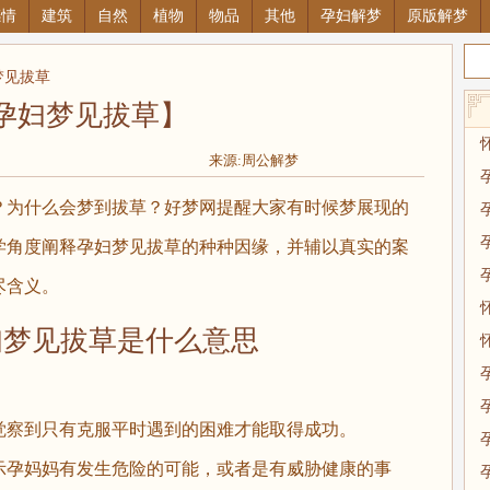
感情
建筑
自然
植物
物品
其他
孕妇解梦
原版解梦
梦见拔草
孕妇梦见拔草】
来源:周公解梦
为什么会梦到拔草？好梦网提醒大家有时候梦展现的
学角度阐释孕妇梦见拔草的种种因缘，并辅以真实的案
尽含义。
见拔草是什么意思
。
察到只有克服平时遇到的困难才能取得成功。
孕妈妈有发生危险的可能，或者是有威胁健康的事