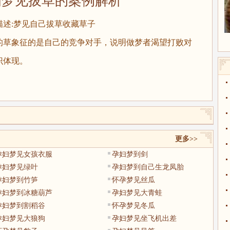
见拔草的案例解析
描述:梦见自己拔草收藏草子
草象征的是自己的竞争对手，说明做梦者渴望打败对
识体现。
更多>>
孕妇梦见女孩衣服
孕妇梦到剑
孕妇梦见绿叶
孕妇梦到自己生龙凤胎
孕妇梦到竹笋
怀孕梦见丝瓜
孕妇梦到冰糖葫芦
孕妇梦见大青蛙
孕妇梦到割稻谷
怀孕梦见冬瓜
孕妇梦见大狼狗
孕妇梦见坐飞机出差