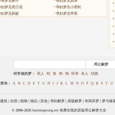
怀孕梦见豹子
孕妇梦见风筝
孕妇梦见西兰花
孕妇梦见小黑蛇
孕妇梦见蚂蚁
孕妇梦见苹果
经常做的梦：
死人
蛇
鱼
狗
钱
怀孕
杀人
结婚
母查询：
A
B
C
D
E
F
G
H
I
J
K
L
M
N
O
P
Q
R
S
T
U
|
建筑
|
自然
|
植物
|
物品
|
其他
|
孕妇解梦
|
原版解梦
|
奇闻异梦
|
梦与健
© 2006-2026
haomengwang.net 免费在线的原版周公解梦大全