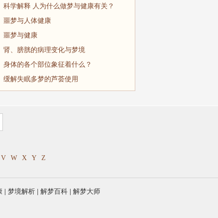
科学解释 人为什么做梦与健康有关？
噩梦与人体健康
噩梦与健康
肾、膀胱的病理变化与梦境
身体的各个部位象征着什么？
缓解失眠多梦的芦荟使用
V
W
X
Y
Z
康
|
梦境解析
|
解梦百科
|
解梦大师