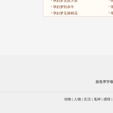
孕妇梦见抓大鱼
孕妇梦到杀牛
孕妇梦见摘棉花
按音序字
动物
|
人物
|
生活
|
鬼神
|
感情