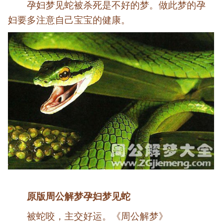
孕妇梦见蛇被杀死是不好的梦。做此梦的孕
妇要多注意自己宝宝的健康。
原版周公解梦孕妇梦见蛇
被蛇咬，主交好运。《周公解梦》