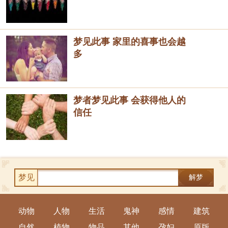
梦见此事 家里的喜事也会越
多
梦者梦见此事 会获得他人的
信任
梦见
解梦
动物
人物
生活
鬼神
感情
建筑
自然
植物
物品
其他
孕妇
原版