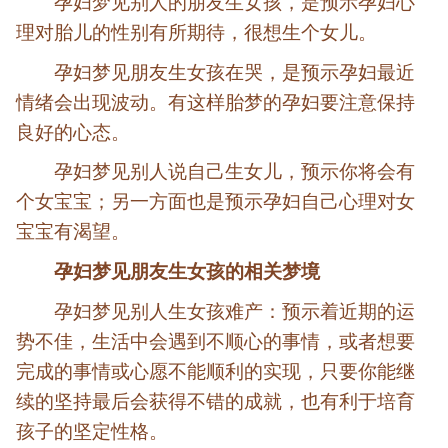
孕妇梦见别人的朋友生女孩，是预示孕妇心
理对胎儿的性别有所期待，很想生个女儿。
孕妇梦见朋友生女孩在哭，是预示孕妇最近
情绪会出现波动。有这样胎梦的孕妇要注意保持
良好的心态。
孕妇梦见别人说自己生女儿，预示你将会有
个女宝宝；另一方面也是预示孕妇自己心理对女
宝宝有渴望。
孕妇梦见朋友生女孩的相关梦境
孕妇梦见别人生女孩难产：预示着近期的运
势不佳，生活中会遇到不顺心的事情，或者想要
完成的事情或心愿不能顺利的实现，只要你能继
续的坚持最后会获得不错的成就，也有利于培育
孩子的坚定性格。