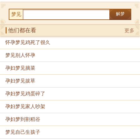
梦见
解梦
他们都在看
更多
怀孕梦见鸡死了很久
梦见别人怀孕
孕妇梦见摘菜
孕妇梦见拔草
孕妇梦见鸡蛋碎了
孕妇梦见家人吵架
孕妇梦到割稻谷
梦见自己生孩子