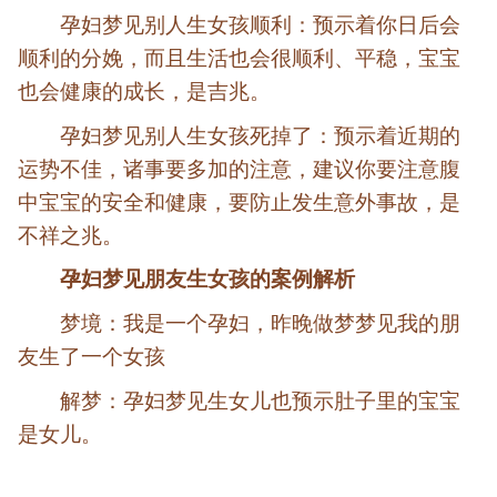
孕妇梦见别人生女孩顺利：预示着你日后会
顺利的分娩，而且生活也会很顺利、平稳，宝宝
也会健康的成长，是吉兆。
孕妇梦见别人生女孩死掉了：预示着近期的
运势不佳，诸事要多加的注意，建议你要注意腹
中宝宝的安全和健康，要防止发生意外事故，是
不祥之兆。
孕妇梦见朋友生女孩的案例解析
梦境：我是一个孕妇，昨晚做梦梦见我的朋
友生了一个女孩
解梦：孕妇梦见生女儿也预示肚子里的宝宝
是女儿。