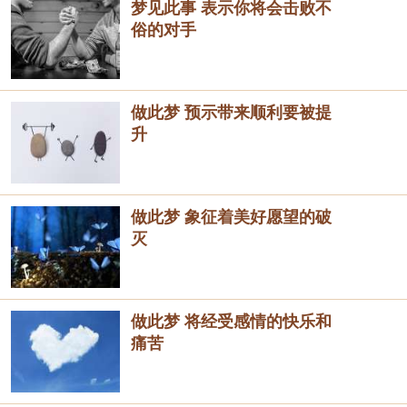
梦见此事 表示你将会击败不
俗的对手
做此梦 预示带来顺利要被提
升
做此梦 象征着美好愿望的破
灭
做此梦 将经受感情的快乐和
痛苦