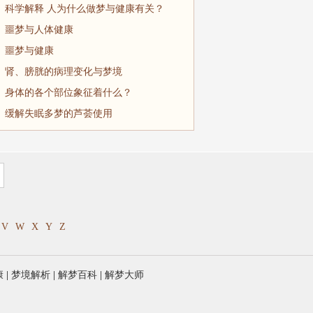
科学解释 人为什么做梦与健康有关？
噩梦与人体健康
噩梦与健康
肾、膀胱的病理变化与梦境
身体的各个部位象征着什么？
缓解失眠多梦的芦荟使用
V
W
X
Y
Z
康
|
梦境解析
|
解梦百科
|
解梦大师