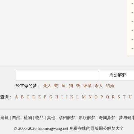
经常做的梦：
死人
蛇
鱼
狗
钱
怀孕
杀人
结婚
母查询：
A
B
C
D
E
F
G
H
I
J
K
L
M
N
O
P
Q
R
S
T
U
|
建筑
|
自然
|
植物
|
物品
|
其他
|
孕妇解梦
|
原版解梦
|
奇闻异梦
|
梦与健
© 2006-2026
haomengwang.net 免费在线的原版周公解梦大全