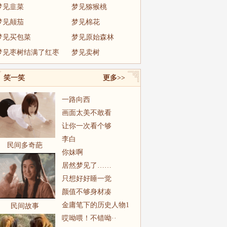
梦见韭菜
梦见猕猴桃
梦见颠茄
梦见棉花
梦见买包菜
梦见原始森林
梦见枣树结满了红枣
梦见卖树
笑一笑
更多>>
一路向西
画面太美不敢看
让你一次看个够
李白
民间多奇葩
你妹啊
居然梦见了……
只想好好睡一觉
颜值不够身材凑
金庸笔下的历史人物1
民间故事
哎呦喂！不错呦··