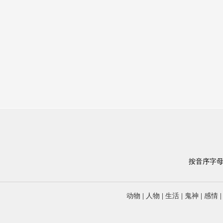
按音序字
动物
|
人物
|
生活
|
鬼神
|
感情