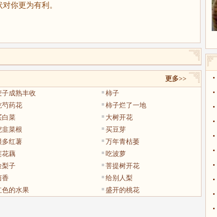
状对你更为有利。
更多>>
麦子成熟丰收
柿子
吃芍药花
柿子烂了一地
买白菜
大树开花
挖韭菜根
买豆芽
很多红薯
万年青枯萎
莲花藕
吃波萝
捡梨子
菩提树开花
茴香
给别人梨
红色的水果
盛开的桃花