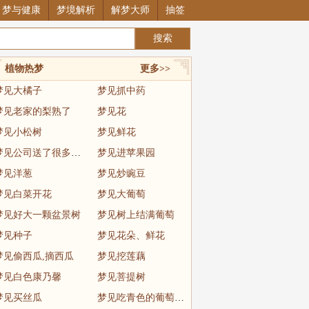
梦与健康
梦境解析
解梦大师
抽签
植物热梦
更多>>
梦见大橘子
梦见抓中药
梦见老家的梨熟了
梦见花
梦见小松树
梦见鲜花
梦见公司送了很多苹果
梦见进苹果园
梦见洋葱
梦见炒豌豆
梦见白菜开花
梦见大葡萄
梦见好大一颗盆景树
梦见树上结满葡萄
梦见种子
梦见花朵、鲜花
梦见偷西瓜,摘西瓜
梦见挖莲藕
梦见白色康乃馨
梦见菩提树
梦见买丝瓜
梦见吃青色的葡萄很大