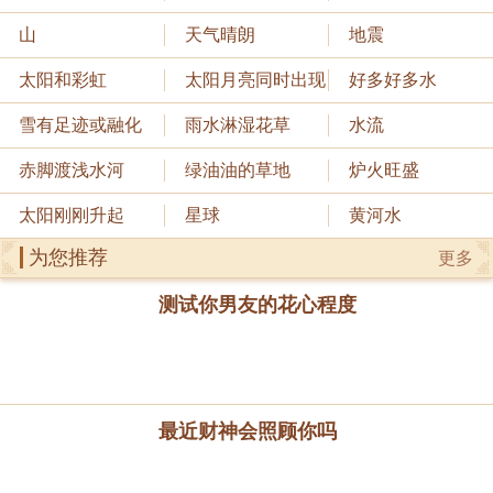
山
天气晴朗
地震
太阳和彩虹
太阳月亮同时出现
好多好多水
雪有足迹或融化
雨水淋湿花草
水流
赤脚渡浅水河
绿油油的草地
炉火旺盛
太阳刚刚升起
星球
黄河水
为您推荐
更多
测试你男友的花心程度
最近财神会照顾你吗