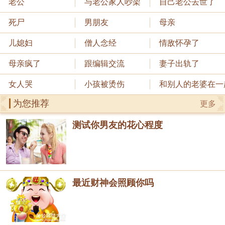
老公
与老公家人吵架
自己老公去世了
死尸
男朋友
母亲
儿媳妇
僧人念经
情敌怀孕了
母亲疯了
跟编辑交流
妻子出轨了
女人哭
小孩被烫伤
和别人的老婆在一
为您推荐
更多
测试你男友的花心程度
最近财神会照顾你吗