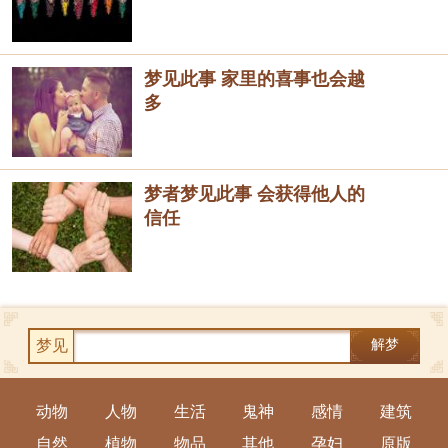
梦见此事 家里的喜事也会越
多
梦者梦见此事 会获得他人的
信任
梦见
解梦
动物
人物
生活
鬼神
感情
建筑
自然
植物
物品
其他
孕妇
原版