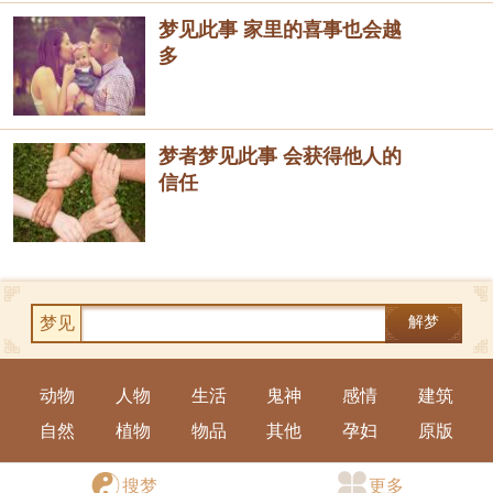
梦见此事 家里的喜事也会越
多
梦者梦见此事 会获得他人的
信任
梦见
解梦
动物
人物
生活
鬼神
感情
建筑
自然
植物
物品
其他
孕妇
原版
手机版
|
电脑版
搜梦
更多