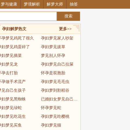
梦与健康
梦境解析
解梦大师
抽签
孕妇解梦热文
更多>>
怀孕梦见鸡死了很久
孕妇梦见家人吵架
孕妇梦见鸡蛋碎了
孕妇梦见拔草
孕妇梦见摘菜
梦见别人怀孕
孕妇梦见龙
孕妇梦见自己拉屎
怀孕去打胎
怀孕是双胞胎
怀孕做手术流产
孕妇梦见毛毛虫
梦见自己生孩子
孕妇梦到割稻谷
孕妇梦见黑蜘蛛
已婚妇女梦见自己怀孕快生了
孕妇梦见绿蛇
怀孕梦见蛇
孕妇梦见吃花生
孕妇梦见吃樱桃
孕妇梦见买鱼
孕妇梦见猫