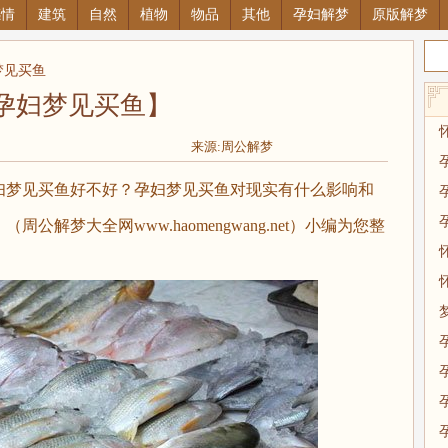
感情
建筑
自然
植物
物品
其他
孕妇解梦
原版解梦
梦见买鱼
孕妇梦见买鱼】
来源:周公解梦
妇梦见买鱼
好不好？孕妇梦见买鱼对现实有什么影响和
解梦大全网www.haomengwang.net）小编为您整