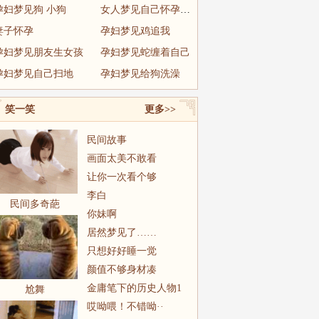
孕妇梦见狗 小狗
女人梦见自己怀孕见红
妻子怀孕
孕妇梦见鸡追我
孕妇梦见朋友生女孩
孕妇梦见蛇缠着自己
孕妇梦见自己扫地
孕妇梦见给狗洗澡
笑一笑
更多>>
民间故事
画面太美不敢看
让你一次看个够
李白
民间多奇葩
你妹啊
居然梦见了……
只想好好睡一觉
颜值不够身材凑
金庸笔下的历史人物1
尬舞
哎呦喂！不错呦··