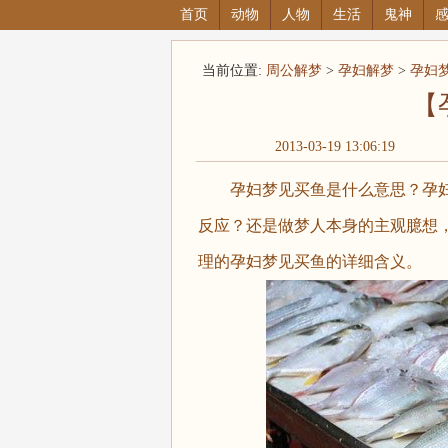
首页
动物
人物
生活
鬼神
当前位置:
周公解梦
>
孕妇解梦
>
孕妇
【
2013-03-19 13:06:19
孕妇梦见买鱼是什么意思？
孕
反应？还是做梦人本身的主观臆想，（周公
理的孕妇梦见买鱼的详细含义。