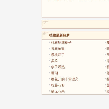
植物最新解梦
桃树结满桃子
果树被砍
樱桃坏了
卖瓜
李子没熟
珊瑚
樱花开的非常漂亮
吃葵花籽
摘无花果