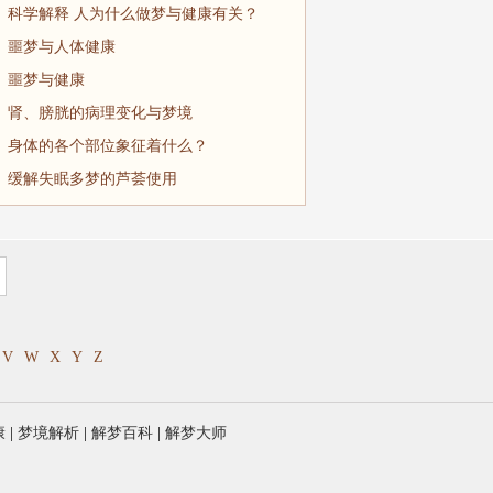
科学解释 人为什么做梦与健康有关？
噩梦与人体健康
噩梦与健康
肾、膀胱的病理变化与梦境
身体的各个部位象征着什么？
缓解失眠多梦的芦荟使用
V
W
X
Y
Z
康
|
梦境解析
|
解梦百科
|
解梦大师