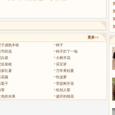
更多>>
麦子成熟丰收
柿子
吃芍药花
柿子烂了一地
买白菜
大树开花
挖韭菜根
买豆芽
很多红薯
万年青枯萎
莲花藕
吃波萝
捡梨子
菩提树开花
茴香
给别人梨
红色的水果
盛开的桃花