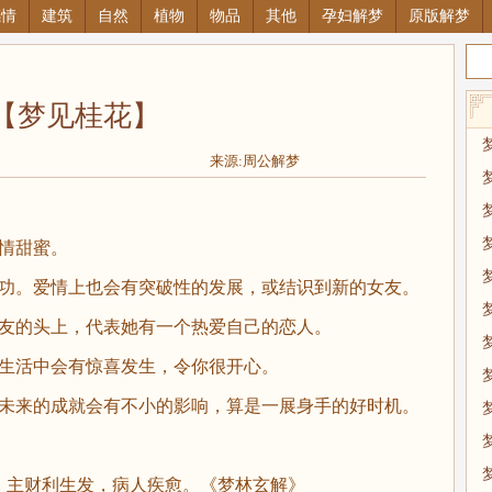
感情
建筑
自然
植物
物品
其他
孕妇解梦
原版解梦
【梦见桂花】
来源:周公解梦
情甜蜜。
成功。爱情上也会有突破性的发展，或结识到新的女友。
朋友的头上，代表她有一个热爱自己的恋人。
在生活中会有惊喜发生，令你很开心。
对未来的成就会有不小的影响，算是一展身手的好时机。
，主财利生发，病人疾愈。《梦林玄解》