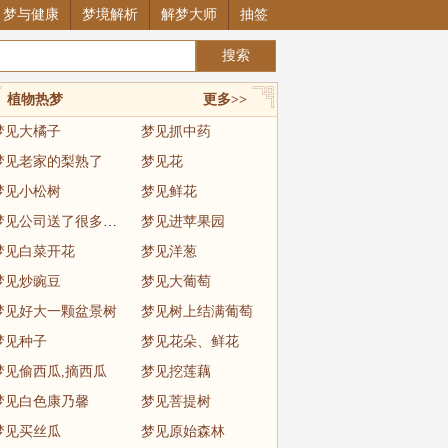
梦与健康
梦境解析
解梦大师
抽签
植物热梦
更多>>
梦见大橘子
梦见抓中药
梦见老家的梨熟了
梦见花
梦见小松树
梦见鲜花
梦见公司送了很多苹果
梦见进苹果园
梦见白菜开花
梦见洋葱
梦见炒豌豆
梦见大葡萄
梦见好大一颗盆景树
梦见树上结满葡萄
梦见种子
梦见花朵、鲜花
梦见偷西瓜,摘西瓜
梦见挖莲藕
梦见白色康乃馨
梦见菩提树
梦见买丝瓜
梦见原始森林