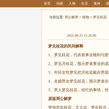
首页
动物
人物
生活
鬼神
当前位置:
周公解梦
>
植物
>
梦见桂花
2021-06-21 11:26:00
梦见桂花的民间解释
1、梦见桂花，代表着事业顺利与爱
2、梦见月桂花，预示梦者事业的
3、年轻女性梦见把月桂花戴在男
4、未婚男女梦见桂花，预示梦者
5、男人梦见桂花，你忙的事情，
原版周公解梦
梦地忽长桂花，主大吉。梦在秋月