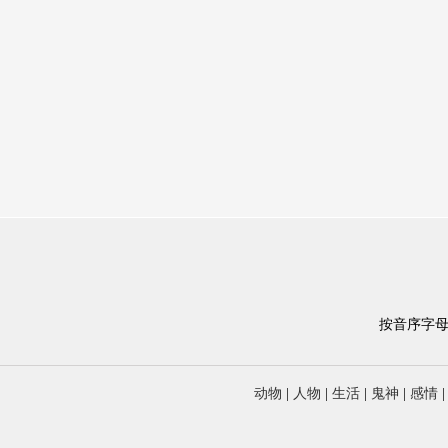
按音序字
动物
|
人物
|
生活
|
鬼神
|
感情