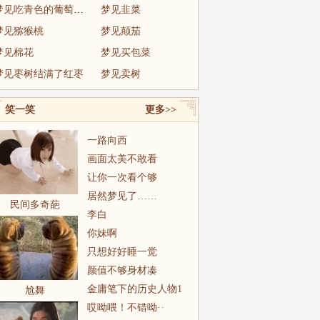
梦见吃青色的葡萄很大
梦见韭菜
梦见猕猴桃
梦见颠茄
梦见棉花
梦见买包菜
梦见枣树结满了红枣
梦见卖树
笑一笑
更多>>
一路向西
画面太美不敢看
让你一次看个够
居然梦见了……
民间多奇葩
李白
你妹啊
只想好好睡一觉
颜值不够身材凑
金庸笔下的历史人物1
尬舞
哎呦喂！不错呦··