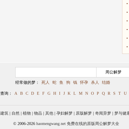
经常做的梦：
死人
蛇
鱼
狗
钱
怀孕
杀人
结婚
母查询：
A
B
C
D
E
F
G
H
I
J
K
L
M
N
O
P
Q
R
S
T
U
|
建筑
|
自然
|
植物
|
物品
|
其他
|
孕妇解梦
|
原版解梦
|
奇闻异梦
|
梦与健
© 2006-2026
haomengwang.net 免费在线的原版周公解梦大全