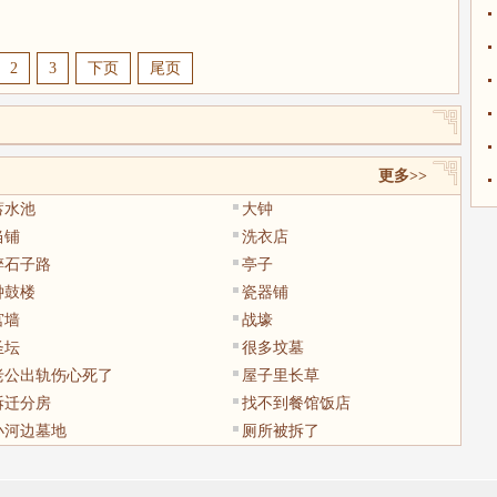
2
3
下页
尾页
更多>>
蓄水池
大钟
当铺
洗衣店
碎石子路
亭子
钟鼓楼
瓷器铺
宫墙
战壕
圣坛
很多坟墓
老公出轨伤心死了
屋子里长草
拆迁分房
找不到餐馆饭店
小河边墓地
厕所被拆了