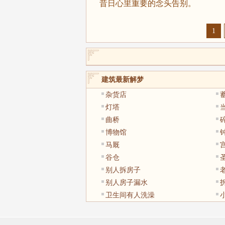
昔日心里重要的念头告别。
1
建筑最新解梦
杂货店
灯塔
曲桥
博物馆
马厩
谷仓
别人拆房子
别人房子漏水
卫生间有人洗澡