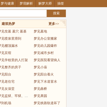
梦与健康
梦境解析
解梦大师
抽签
建筑热梦
更多>>
梦见坟墓 墓穴 墓基
梦见墓地
梦见喷泉里滑到
梦见办公室搬家
梦见棚顶漏水
梦见幼儿园爆炸
梦见宾馆
梦见城市乡村
梦见学校里的人打架
梦见医院看望病人
梦见整齐的房子
梦见小庙
梦见阳台
梦见阳台着火
梦见老住宅
梦见下水道冒水
梦见女澡堂
梦见曲桥
梦见监狱、牢狱、坐牢
梦见果园
梦到机场
梦见铁路轨道坏了