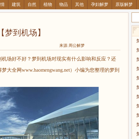
感情
建筑
自然
植物
物品
其他
孕妇解梦
原版解梦
【梦到机场】
来源:周公解梦
机场好不好？梦到机场对现实有什么影响和反应？还
网www.haomengwang.net）小编为您整理的梦到