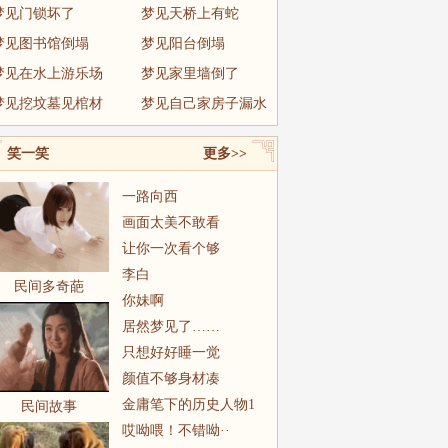
梦见门锁坏了
梦见天桥上有蛇
梦见图书馆倒塌
梦见阳台倒塌
梦见在水上游乐场
梦见家里墙倒了
梦见挖坟墓见棺材
梦见自己家房子漏水
笑一笑
更多>>
一路向西
画面太美不敢看
让你一次看个够
李白
民间多奇葩
你妹啊
居然梦见了……
只想好好睡一觉
颜值不够身材凑
金庸笔下的历史人物1
民间故事
哎呦喂！不错呦··