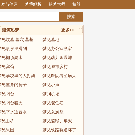
梦与健康
梦境解析
解梦大师
抽签
建筑热梦
更多>>
梦见坟墓 墓穴 墓基
梦见墓地
梦见喷泉里滑到
梦见办公室搬家
梦见棚顶漏水
梦见幼儿园爆炸
梦见宾馆
梦见城市乡村
梦见学校里的人打架
梦见医院看望病人
梦见整齐的房子
梦见小庙
梦见阳台
梦到机场
梦见阳台着火
梦见老住宅
梦见下水道冒水
梦见女澡堂
梦见曲桥
梦见监狱、牢狱、坐牢
梦见果园
梦见铁路轨道坏了