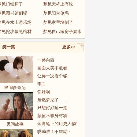
梦见门锁坏了
梦见天桥上有蛇
梦见图书馆倒塌
梦见阳台倒塌
梦见在水上游乐场
梦见家里墙倒了
梦见挖坟墓见棺材
梦见自己家房子漏水
笑一笑
更多>>
一路向西
画面太美不敢看
让你一次看个够
李白
民间多奇葩
你妹啊
居然梦见了……
只想好好睡一觉
颜值不够身材凑
金庸笔下的历史人物1
民间故事
哎呦喂！不错呦··