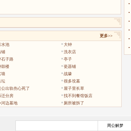
更多>>
蓄水池
大钟
当铺
洗衣店
碎石子路
亭子
钟鼓楼
瓷器铺
宫墙
战壕
圣坛
很多坟墓
老公出轨伤心死了
屋子里长草
拆迁分房
找不到餐馆饭店
小河边墓地
厕所被拆了