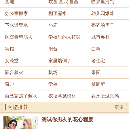
墓地
坟墓 墓穴 墓基
喷泉里滑到
办公室搬家
棚顶漏水
幼儿园爆炸
下水道冒水
小庙
整齐的房子
医院看望病人
学校里的人打架
城市乡村
宾馆
阳台
曲桥
女澡堂
家里墙倒了
老住宅
阳台着火
机场
果园
窗户
学校
脏厕所
自己家房子漏水
挖坟墓见棺材
在水上游乐场
为您推荐
更多
测试你男友的花心程度