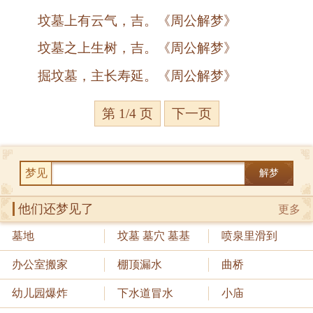
坟墓上有云气，吉。《周公解梦》
坟墓之上生树，吉。《周公解梦》
掘坟墓，主长寿延。《周公解梦》
第 1/4 页
下一页
梦见
解梦
他们还梦见了
更多
墓地
坟墓 墓穴 墓基
喷泉里滑到
办公室搬家
棚顶漏水
曲桥
幼儿园爆炸
下水道冒水
小庙