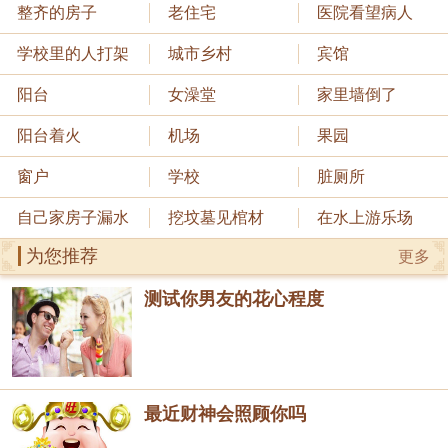
整齐的房子
老住宅
医院看望病人
学校里的人打架
城市乡村
宾馆
阳台
女澡堂
家里墙倒了
阳台着火
机场
果园
窗户
学校
脏厕所
自己家房子漏水
挖坟墓见棺材
在水上游乐场
为您推荐
更多
测试你男友的花心程度
最近财神会照顾你吗