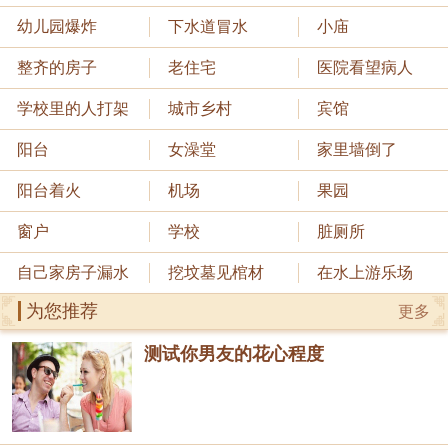
幼儿园爆炸
下水道冒水
小庙
整齐的房子
老住宅
医院看望病人
学校里的人打架
城市乡村
宾馆
阳台
女澡堂
家里墙倒了
阳台着火
机场
果园
窗户
学校
脏厕所
自己家房子漏水
挖坟墓见棺材
在水上游乐场
为您推荐
更多
测试你男友的花心程度