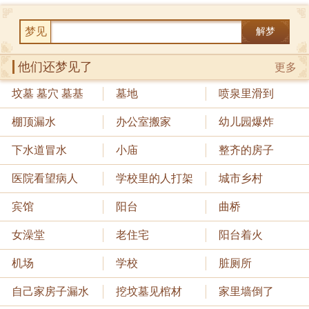
梦见
解梦
他们还梦见了
更多
坟墓 墓穴 墓基
墓地
喷泉里滑到
棚顶漏水
办公室搬家
幼儿园爆炸
下水道冒水
小庙
整齐的房子
医院看望病人
学校里的人打架
城市乡村
宾馆
阳台
曲桥
女澡堂
老住宅
阳台着火
机场
学校
脏厕所
自己家房子漏水
挖坟墓见棺材
家里墙倒了