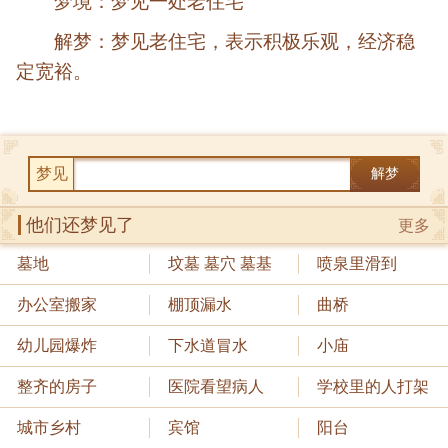
梦境：梦见一处老住宅
解梦：梦见老住宅，表示积极乐观，经济稳
定宽裕。
梦见
解梦
他们还梦见了
更多
墓地
坟墓 墓穴 墓基
喷泉里滑到
办公室搬家
棚顶漏水
曲桥
幼儿园爆炸
下水道冒水
小庙
整齐的房子
医院看望病人
学校里的人打架
城市乡村
宾馆
阳台