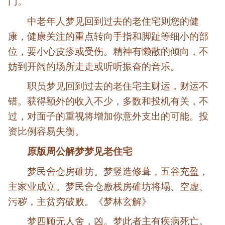
门。
中老年人梦见回到过去的老住宅则您的健
康，健康关注的重点转向手指和脚趾等细小的部
位，要小心皮疹或受伤。精神有懒散的倾向，不
妨到开阔的场所走走或听听振奋的音乐。
职员梦见回到过去的老住宅主财运，财运不
错。获得额外的收入不少，多数和投机有关，不
过，对面子的重视将增加你意外支出的可能。投
资比例容易失衡。
原版周公解梦梦见老住宅
梦民舍仓房碓坊。梦竖造修葺，五谷充盈，
主家业成立。梦民舍仓廒栈房碓坊将塌、空虚、
污秽，主贫穷破败。《梦林玄解》
梦四顾无人舍，凶。梦此者主有疾病死亡。