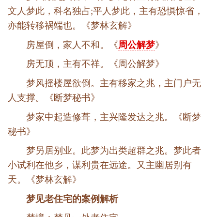
文人梦此，科名独占;平人梦此，主有恐惧惊省，
亦能转移祸端也。《梦林玄解》
房屋倒，家人不和。《
周公解梦
》
房无顶，主有不祥。《周公解梦》
梦风摇楼屋欲倒。主有移家之兆，主门户无
人支撑。《断梦秘书》
梦家中起造修葺，主兴隆发达之兆。《断梦
秘书》
梦另居别业。此梦为出类超群之兆。梦此者
小试利在他乡，谋利贵在远途。又主幽居别有
天。《梦林玄解》
梦见老住宅的案例解析