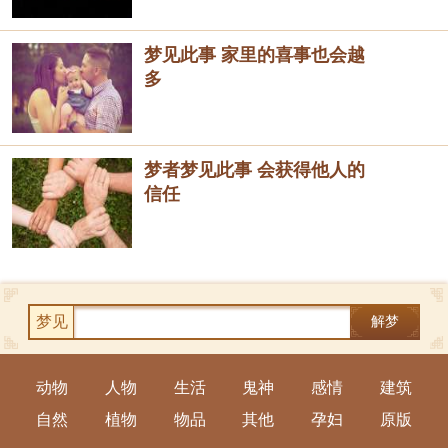
梦见此事 家里的喜事也会越
多
梦者梦见此事 会获得他人的
信任
梦见
解梦
动物
人物
生活
鬼神
感情
建筑
自然
植物
物品
其他
孕妇
原版