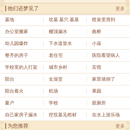
他们还梦见了
更多
墓地
坟墓 墓穴 墓基
喷泉里滑到
办公室搬家
棚顶漏水
曲桥
幼儿园爆炸
下水道冒水
小庙
整齐的房子
老住宅
医院看望病人
学校里的人打架
城市乡村
宾馆
阳台
女澡堂
家里墙倒了
阳台着火
机场
果园
窗户
学校
脏厕所
自己家房子漏水
挖坟墓见棺材
在水上游乐场
为您推荐
更多