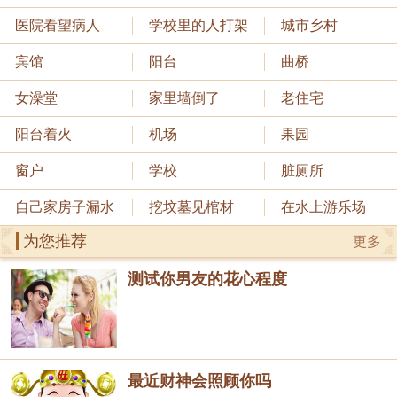
医院看望病人
学校里的人打架
城市乡村
宾馆
阳台
曲桥
女澡堂
家里墙倒了
老住宅
阳台着火
机场
果园
窗户
学校
脏厕所
自己家房子漏水
挖坟墓见棺材
在水上游乐场
为您推荐
更多
测试你男友的花心程度
最近财神会照顾你吗