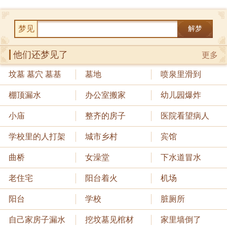
梦见
解梦
他们还梦见了
更多
坟墓 墓穴 墓基
墓地
喷泉里滑到
棚顶漏水
办公室搬家
幼儿园爆炸
小庙
整齐的房子
医院看望病人
学校里的人打架
城市乡村
宾馆
曲桥
女澡堂
下水道冒水
老住宅
阳台着火
机场
阳台
学校
脏厕所
自己家房子漏水
挖坟墓见棺材
家里墙倒了