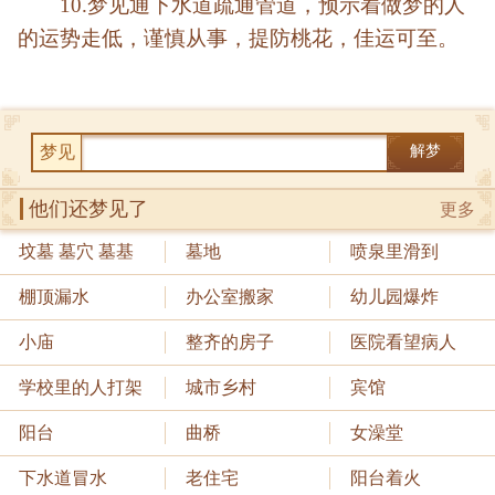
10.梦见通下水道疏通管道，预示着做梦的人
的运势走低，谨慎从事，提防桃花，佳运可至。
梦见
解梦
他们还梦见了
更多
坟墓 墓穴 墓基
墓地
喷泉里滑到
棚顶漏水
办公室搬家
幼儿园爆炸
小庙
整齐的房子
医院看望病人
学校里的人打架
城市乡村
宾馆
阳台
曲桥
女澡堂
下水道冒水
老住宅
阳台着火