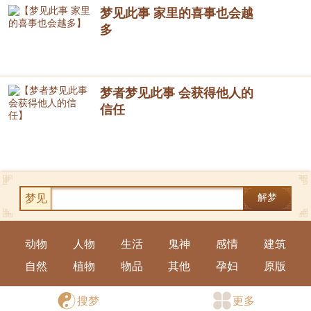
梦见此事 家里的喜事也会越
多
梦者梦见此事 会获得他人的
信任
梦见
解梦
动物
人物
生活
鬼神
感情
建筑
自然
植物
物品
其他
孕妇
原版
手机版
|
电脑版
搜梦
更多