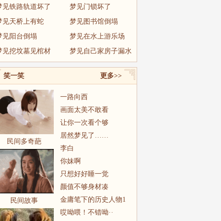
梦见铁路轨道坏了
梦见门锁坏了
梦见天桥上有蛇
梦见图书馆倒塌
梦见阳台倒塌
梦见在水上游乐场
梦见挖坟墓见棺材
梦见自己家房子漏水
笑一笑
更多>>
一路向西
画面太美不敢看
让你一次看个够
居然梦见了……
民间多奇葩
李白
你妹啊
只想好好睡一觉
颜值不够身材凑
金庸笔下的历史人物1
民间故事
哎呦喂！不错呦··