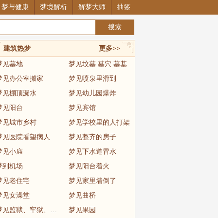
梦与健康
梦境解析
解梦大师
抽签
建筑热梦
更多>>
梦见墓地
梦见坟墓 墓穴 墓基
梦见办公室搬家
梦见喷泉里滑到
梦见棚顶漏水
梦见幼儿园爆炸
梦见阳台
梦见宾馆
梦见城市乡村
梦见学校里的人打架
梦见医院看望病人
梦见整齐的房子
梦见小庙
梦见下水道冒水
梦到机场
梦见阳台着火
梦见老住宅
梦见家里墙倒了
梦见女澡堂
梦见曲桥
梦见监狱、牢狱、坐牢
梦见果园