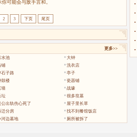
你可能会与敌手言和。
2
3
下页
尾页
更多>>
蓄水池
大钟
当铺
洗衣店
碎石子路
亭子
钟鼓楼
瓷器铺
宫墙
战壕
圣坛
很多坟墓
老公出轨伤心死了
屋子里长草
拆迁分房
找不到餐馆饭店
小河边墓地
厕所被拆了