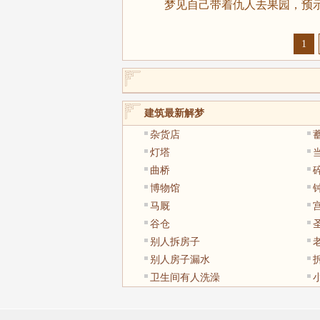
梦见自己带着仇人去果园，预示
1
建筑最新解梦
杂货店
灯塔
曲桥
博物馆
马厩
谷仓
别人拆房子
别人房子漏水
卫生间有人洗澡