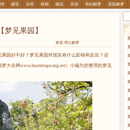
感情
建筑
自然
植物
物品
其他
孕妇解梦
原版解梦
【梦见果园】
来源:周公解梦
果园好不好？梦见果园对现实有什么影响和反应？还
网www.haomengwang.net）小编为您整理的梦见