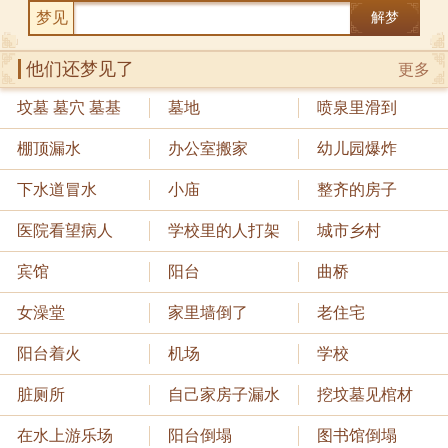
梦见
解梦
他们还梦见了
更多
坟墓 墓穴 墓基
墓地
喷泉里滑到
棚顶漏水
办公室搬家
幼儿园爆炸
下水道冒水
小庙
整齐的房子
医院看望病人
学校里的人打架
城市乡村
宾馆
阳台
曲桥
女澡堂
家里墙倒了
老住宅
阳台着火
机场
学校
脏厕所
自己家房子漏水
挖坟墓见棺材
在水上游乐场
阳台倒塌
图书馆倒塌