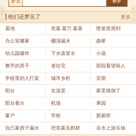
梦见
解梦
他们还梦见了
更多
墓地
坟墓 墓穴 墓基
喷泉里滑到
办公室搬家
棚顶漏水
曲桥
幼儿园爆炸
下水道冒水
小庙
整齐的房子
老住宅
医院看望病人
学校里的人打架
城市乡村
宾馆
阳台
女澡堂
家里墙倒了
阳台着火
机场
果园
窗户
学校
脏厕所
自己家房子漏水
挖坟墓见棺材
在水上游乐场