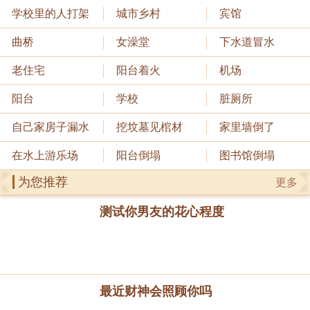
学校里的人打架
城市乡村
宾馆
曲桥
女澡堂
下水道冒水
老住宅
阳台着火
机场
阳台
学校
脏厕所
自己家房子漏水
挖坟墓见棺材
家里墙倒了
在水上游乐场
阳台倒塌
图书馆倒塌
为您推荐
更多
测试你男友的花心程度
最近财神会照顾你吗