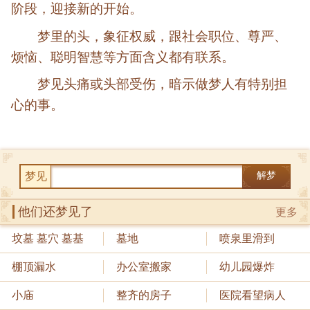
阶段，迎接新的开始。
梦里的头，象征权威，跟社会职位、尊严、
烦恼、聪明智慧等方面含义都有联系。
梦见头痛或头部受伤，暗示做梦人有特别担
心的事。
梦见
解梦
他们还梦见了
更多
坟墓 墓穴 墓基
墓地
喷泉里滑到
棚顶漏水
办公室搬家
幼儿园爆炸
小庙
整齐的房子
医院看望病人