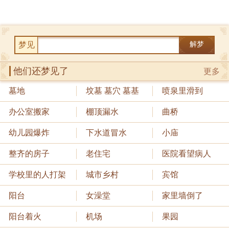
梦见
解梦
他们还梦见了
更多
墓地
坟墓 墓穴 墓基
喷泉里滑到
办公室搬家
棚顶漏水
曲桥
幼儿园爆炸
下水道冒水
小庙
整齐的房子
老住宅
医院看望病人
学校里的人打架
城市乡村
宾馆
阳台
女澡堂
家里墙倒了
阳台着火
机场
果园