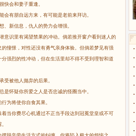
着很快会和妻子重逢。
可能会有朋自远方来，有可能是老前来拜访。
思想、新信息，仇人的势力会增强。
表潜意识里有渴望禁果的冲动。倘若推开窗户看到迷人的
义的憧憬，对性还没有勇气亲身体验。但倘若梦见有强
十分强烈的性冲动，但在生活里却不得不受到理智和道
自承受被他人抛弃的后果。
入总是怀疑你所爱之人是否忠诚的怪圈当中。
的行为将使你自食其果。
味着当你费尽心机通过不正当手段达到冠冕堂皇或不可
露。
力摆脱辛劳生活方式的纠缠，你将陷入极大的烦恼之