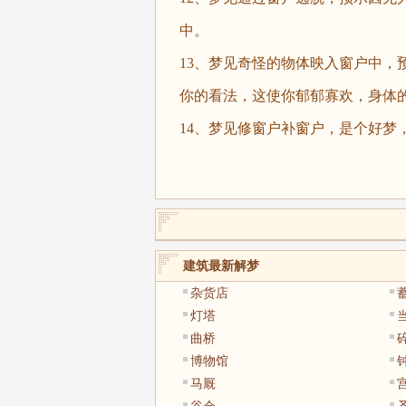
中。
13、梦见奇怪的物体映入窗户中，
你的看法，这使你郁郁寡欢，身体
14、梦见修窗户补窗户，是个好梦
建筑最新解梦
杂货店
灯塔
曲桥
博物馆
马厩