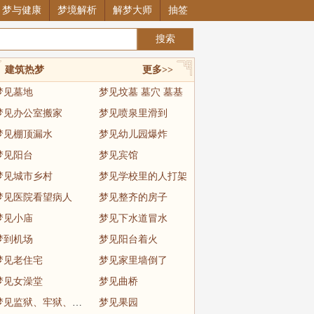
梦与健康
梦境解析
解梦大师
抽签
建筑热梦
更多>>
梦见墓地
梦见坟墓 墓穴 墓基
梦见办公室搬家
梦见喷泉里滑到
梦见棚顶漏水
梦见幼儿园爆炸
梦见阳台
梦见宾馆
梦见城市乡村
梦见学校里的人打架
梦见医院看望病人
梦见整齐的房子
梦见小庙
梦见下水道冒水
梦到机场
梦见阳台着火
梦见老住宅
梦见家里墙倒了
梦见女澡堂
梦见曲桥
梦见监狱、牢狱、坐牢
梦见果园