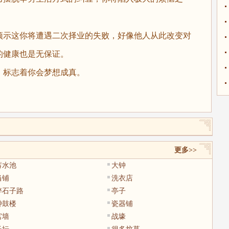
预示这你将遭遇二次择业的失败，好像他人从此改变对
的健康也是无保证。
，标志着你会梦想成真。
更多>>
蓄水池
大钟
当铺
洗衣店
碎石子路
亭子
钟鼓楼
瓷器铺
宫墙
战壕