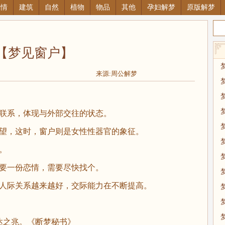
感情
建筑
自然
植物
物品
其他
孕妇解梦
原版解梦
【梦见窗户】
来源:周公解梦
的联系，体现与外部交往的状态。
渴望，这时，窗户则是女性性器官的象征。
。
需要一份恋情，需要尽快找个。
的人际关系越来越好，交际能力在不断提高。
达之兆。《断梦秘书》