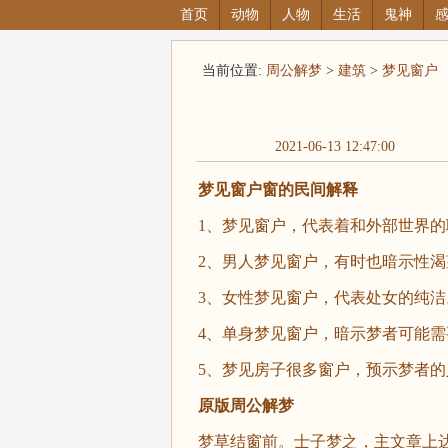
首页
动物
人物
生活
鬼神
当前位置:
周公解梦
>
建筑
>
梦见窗户
2021-06-13 12:47:00
梦见窗户窗的民间解释
1、梦见窗户，代表着和外部世界
2、男人梦见窗户，有时也暗示性
3、女性梦见窗户，代表处女的纯洁
4、单身梦见窗户，暗示梦者可能
5、梦见房子很多窗户，预示梦者
原版周公解梦
梦草结窗前。士子梦之，主文章上