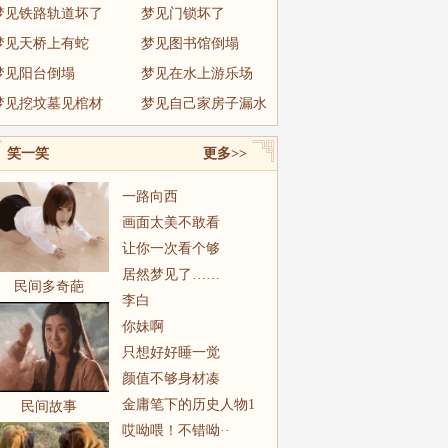
梦见铁路轨道坏了
梦见门锁坏了
梦见天桥上有蛇
梦见图书馆倒塌
梦见阳台倒塌
梦见在水上游乐场
梦见挖坟墓见棺材
梦见自己家房子漏水
笑一笑
更多>>
一路向西
画面太美不敢看
让你一次看个够
居然梦见了……
民间多奇葩
李白
你妹啊
只想好好睡一觉
颜值不够身材凑
金庸笔下的历史人物1
民间故事
哎呦喂！不错呦··